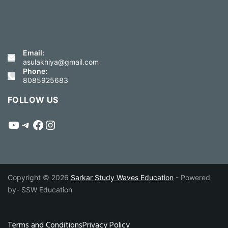
Email:
asulakhiya@gmail.com
Phone:
8085925683
FOLLOW US
YouTube
Telegram
Facebook
Instagram
Copyright © 2026
Sarkar Study Waves Education
- Powered
by- SSW Education
Terms and Conditions
Privacy Policy