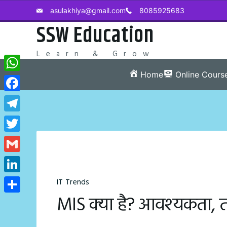
Skip
asulakhiya@gmail.com
8085925683
to
SSW Education
content
Learn & Grow
Home
Online Cours
WhatsApp
Facebook
Telegram
Twitter
Gmail
LinkedIn
IT Trends
MIS क्‍या है? आवश्‍यकता, तत
Share