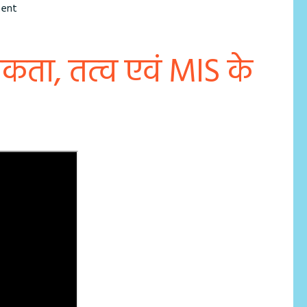
on
ment
MIS
क्‍या
यकता, तत्‍व एवं MIS के
है?
आवश्‍यकता,
तत्‍व
एवं
MIS
के
स्‍तर